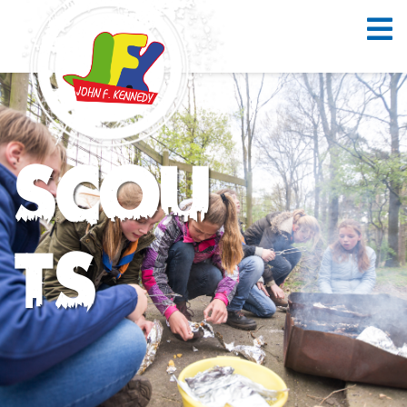
Scou
ts