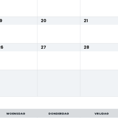
19
20
21
26
27
28
WOENSDAG
DONDERDAG
VRIJDAG