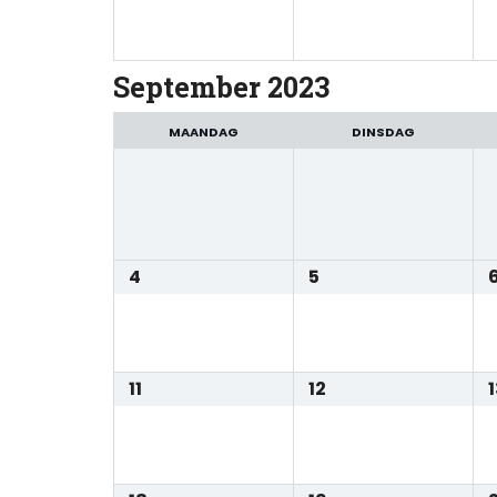
September 2023
MAANDAG
DINSDAG
4
5
11
12
1