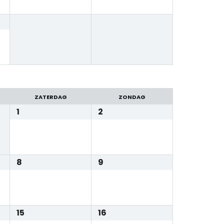
ZATERDAG
ZONDAG
1
2
8
9
15
16