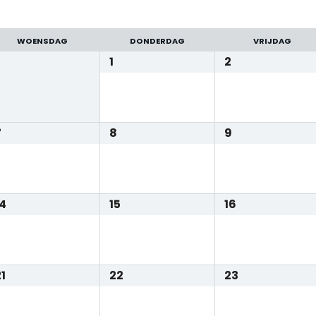
WOENSDAG
DONDERDAG
VRIJDAG
1
2
7
8
9
14
15
16
1
22
23