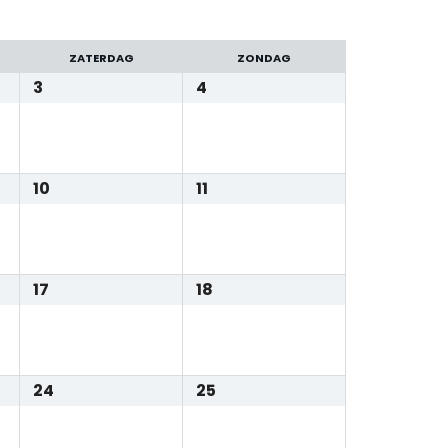
ZATERDAG
ZONDAG
3
4
10
11
17
18
24
25