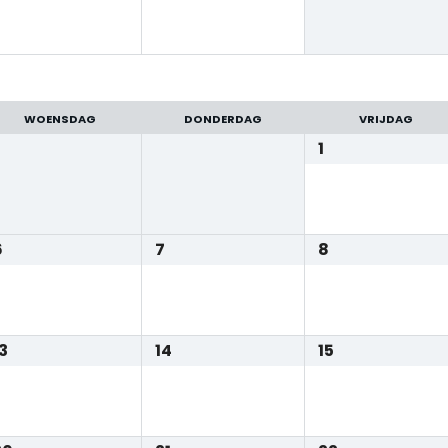
WOENSDAG
DONDERDAG
VRIJDAG
1
6
7
8
3
14
15