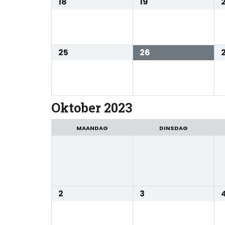
18
19
25
26
Oktober 2023
MAANDAG
DINSDAG
2
3