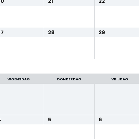
20
21
22
27
28
29
WOENSDAG
DONDERDAG
VRIJDAG
4
5
6