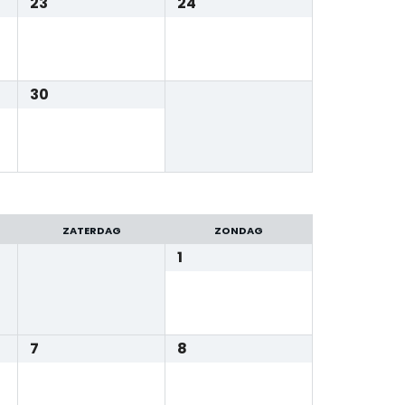
23
24
30
ZATERDAG
ZONDAG
1
7
8