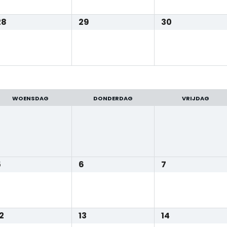
28
29
30
WOENSDAG
DONDERDAG
VRIJDAG
5
6
7
2
13
14