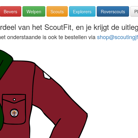
Bevers
Welpen
Scouts
Explorers
Roverscouts
P
deel van het ScoutFit, en je krijgt de uitleg
het onderstaande is ook te bestellen via
shop@scoutingjf